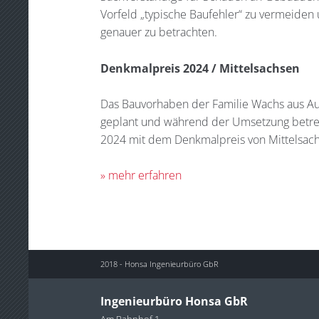
Vorfeld „typische Baufehler“ zu vermeiden 
genauer zu betrachten.
Denkmalpreis 2024 / Mittelsachsen
Das Bauvorhaben der Familie Wachs aus A
geplant und während der Umsetzung betreu
2024 mit dem Denkmalpreis von Mittelsac
» mehr erfahren
2018 - Honsa Ingenieurbüro GbR
Ingenieurbüro Honsa GbR
Am Bahnhof 1