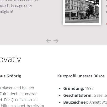
chdach, Garage oder
 möglich!
ovativ
aus Gröbzig
Kurzprofil unseres Büros
u planen und bei der
Gründung:
1998
e Zufriedenheit unserer
Geschäftsform:
Gesellsc
. Die Qualifikation als
Bauzeichner:
Annett Wo
ilft uns dabei, bereits im